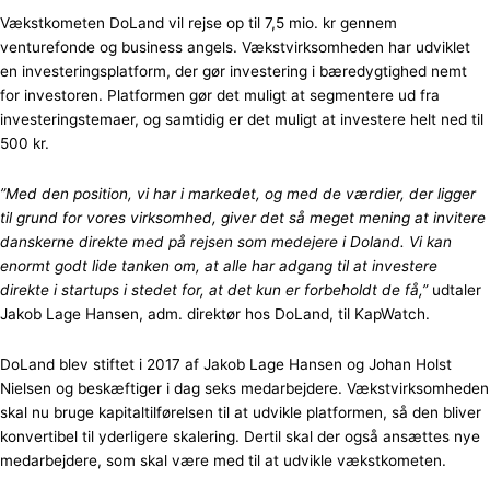
Vækstkometen DoLand vil rejse op til 7,5 mio. kr gennem
venturefonde og business angels. Vækstvirksomheden har udviklet
en investeringsplatform, der gør investering i bæredygtighed nemt
for investoren. Platformen gør det muligt at segmentere ud fra
investeringstemaer, og samtidig er det muligt at investere helt ned til
500 kr.
”Med den position, vi har i markedet, og med de værdier, der ligger
til grund for vores virksomhed, giver det så meget mening at invitere
danskerne direkte med på rejsen som medejere i Doland. Vi kan
enormt godt lide tanken om, at alle har adgang til at investere
direkte i startups i stedet for, at det kun er forbeholdt de få,”
udtaler
Jakob Lage Hansen, adm. direktør hos DoLand, til KapWatch.
DoLand blev stiftet i 2017 af Jakob Lage Hansen og Johan Holst
Nielsen og beskæftiger i dag seks medarbejdere. Vækstvirksomheden
skal nu bruge kapitaltilførelsen til at udvikle platformen, så den bliver
konvertibel til yderligere skalering. Dertil skal der også ansættes nye
medarbejdere, som skal være med til at udvikle vækstkometen.