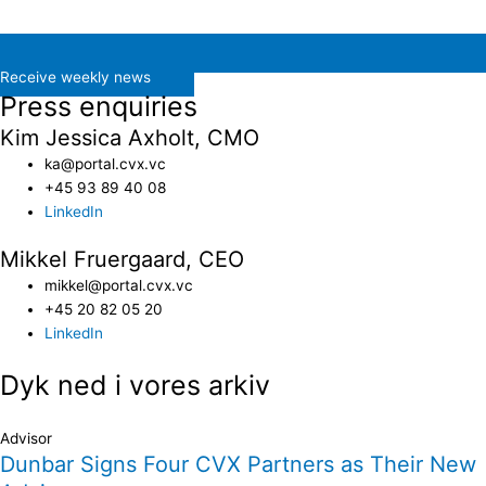
Receive weekly news
Press enquiries
Kim Jessica Axholt, CMO
ka@portal.cvx.vc​
+45 93 89 40 08
LinkedIn
Mikkel Fruergaard, CEO
mikkel@portal.cvx.vc
+45 20 82 05 20
LinkedIn
Dyk ned i vores arkiv
Advisor
Dunbar Signs Four CVX Partners as Their New