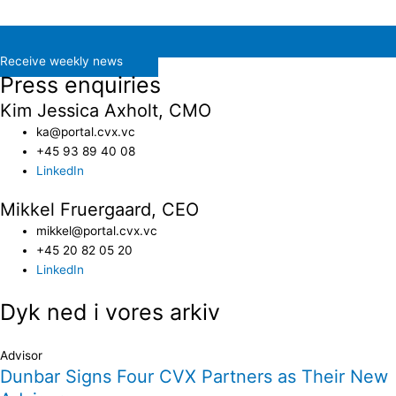
Receive weekly news
Press enquiries
Kim Jessica Axholt, CMO
ka@portal.cvx.vc​
+45 93 89 40 08
LinkedIn
Mikkel Fruergaard, CEO
mikkel@portal.cvx.vc
+45 20 82 05 20
LinkedIn
Dyk ned i vores arkiv
Advisor
Dunbar Signs Four CVX Partners as Their New