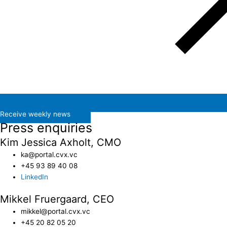
Receive weekly news
Press enquiries
Kim Jessica Axholt, CMO
ka@portal.cvx.vc​
+45 93 89 40 08
LinkedIn
Mikkel Fruergaard, CEO
mikkel@portal.cvx.vc
+45 20 82 05 20