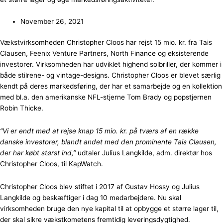
November 26, 2021
Vækstvirksomheden Christopher Cloos har rejst 15 mio. kr. fra Tais
Clausen, Feenix Venture Partners, North Finance og eksisterende
investorer. Virksomheden har udviklet highend solbriller, der kommer i
både stilrene- og vintage-designs. Christopher Cloos er blevet særlig
kendt på deres markedsføring, der har et samarbejde og en kollektion
med bl.a. den amerikanske NFL-stjerne Tom Brady og popstjernen
Robin Thicke.
”Vi er endt med at rejse knap 15 mio. kr. på tværs af en række
danske investorer, blandt andet med den prominente Tais Clausen,
der har købt størst ind,”
udtaler Julius Langkilde, adm. direktør hos
Christopher Cloos, til KapWatch.
Christopher Cloos blev stiftet i 2017 af Gustav Hossy og Julius
Langkilde og beskæftiger i dag 10 medarbejdere. Nu skal
virksomheden bruge den nye kapital til at opbygge et større lager til,
der skal sikre vækstkometens fremtidig leveringsdygtighed.