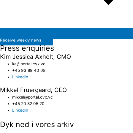
Receive weekly news
Press enquiries
Kim Jessica Axholt, CMO
ka@portal.cvx.vc​
+45 93 89 40 08
LinkedIn
Mikkel Fruergaard, CEO
mikkel@portal.cvx.vc
+45 20 82 05 20
LinkedIn
Dyk ned i vores arkiv