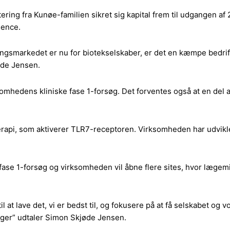
ng fra Kunøe-familien sikret sig kapital frem til udgangen af 2
ience.
ringsmarkedet er nu for biotekselskaber, er det en kæmpe bedrift
øde Jensen.
omhedens kliniske fase 1-forsøg. Det forventes også at en del a
erapi, som aktiverer TLR7-receptoren. Virksomheden har udvi
se 1-forsøg og virksomheden vil åbne flere sites, hvor lægemidl
til at lave det, vi er bedst til, og fokusere på at få selskabet o
inger” udtaler Simon Skjøde Jensen.