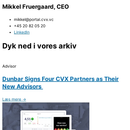
Mikkel Fruergaard, CEO
mikkel@portal.cvx.vc
+45 20 82 05 20
LinkedIn
Dyk ned i vores arkiv
Advisor
Dunbar Signs Four CVX Partners as Their
New Advisors
Læs mere →