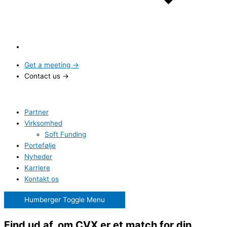
Get a meeting →
Contact us →
Partner
Virksomhed
Soft Funding
Portefølje
Nyheder
Karriere
Kontakt os
Humberger Toggle Menu
Find ud af, om CVX er et match for din