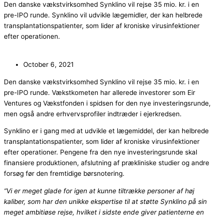
Den danske vækstvirksomhed Synklino vil rejse 35 mio. kr. i en
pre-IPO runde. Synklino vil udvikle lægemidler, der kan helbrede
transplantationspatienter, som lider af kroniske virusinfektioner
efter operationen.
October 6, 2021
Den danske vækstvirksomhed Synklino vil rejse 35 mio. kr. i en
pre-IPO runde. Vækstkometen har allerede investorer som Eir
Ventures og Vækstfonden i spidsen for den nye investeringsrunde,
men også andre erhvervsprofiler indtræder i ejerkredsen.
Synklino er i gang med at udvikle et lægemiddel, der kan helbrede
transplantationspatienter, som lider af kroniske virusinfektioner
efter operationer. Pengene fra den nye investeringsrunde skal
finansiere produktionen, afslutning af prækliniske studier og andre
forsøg før den fremtidige børsnotering.
“Vi er meget glade for igen at kunne tiltrække personer af høj
kaliber, som har den unikke ekspertise til at støtte Synklino på sin
meget ambitiøse rejse, hvilket i sidste ende giver patienterne en