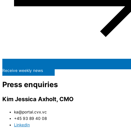
Receive weekly news
Press enquiries
Kim Jessica Axholt, CMO
ka@portal.cvx.vc​
+45 93 89 40 08
LinkedIn