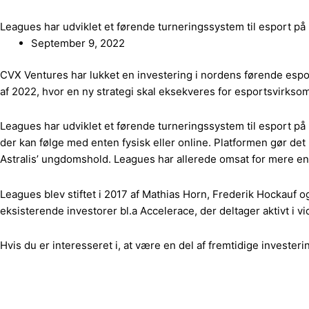
Leagues har udviklet et førende turneringssystem til esport på
September 9, 2022
CVX Ventures har lukket en investering i nordens førende esport
af 2022, hvor en ny strategi skal eksekveres for esportsvirks
Leagues har udviklet et førende turneringssystem til esport p
der kan følge med enten fysisk eller online. Platformen gør det 
Astralis’ ungdomshold. Leagues har allerede omsat for mere end 
Leagues blev stiftet i 2017 af Mathias Horn, Frederik Hockauf o
eksisterende investorer bl.a Accelerace, der deltager aktivt i v
Hvis du er interesseret i, at være en del af fremtidige investe