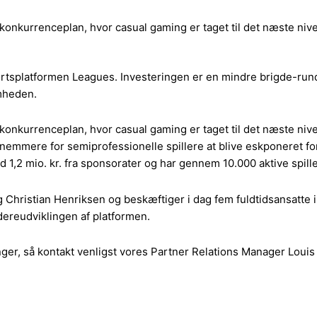
 konkurrenceplan, hvor casual gaming er taget til det næste niv
splatformen Leagues. Investeringen er en mindre brigde-runde, d
omheden.
å konkurrenceplan, hvor casual gaming er taget til det næste n
nemmere for semiprofessionelle spillere at blive eskponeret for 
1,2 mio. kr. fra sponsorater og har gennem 10.000 aktive spiller
g Christian Henriksen og beskæftiger i dag fem fuldtidsansatte i
idereudviklingen af platformen.
ringer, så kontakt venligst vores Partner Relations Manager Loui