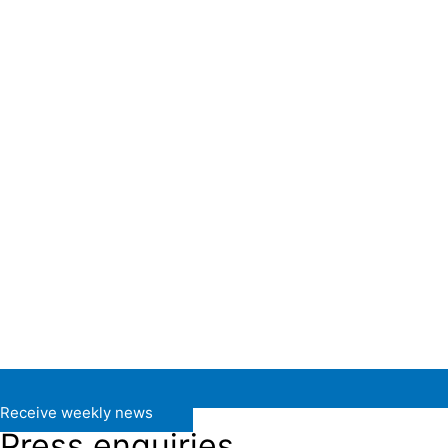
Receive weekly news
Press enquiries