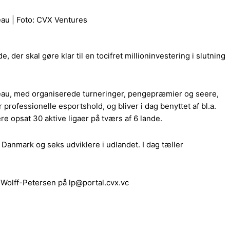
eau | Foto: CVX Ventures
er skal gøre klar til en tocifret millioninvestering i slutning
iveau, med organiserede turneringer, pengepræmier og seere,
professionelle esportshold, og bliver i dag benyttet af bl.a.
e opsat 30 aktive ligaer på tværs af 6 lande.
 Danmark og seks udviklere i udlandet. I dag tæller
s Wolff-Petersen på lp@portal.cvx.vc