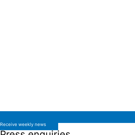
Receive weekly news
Press enquiries