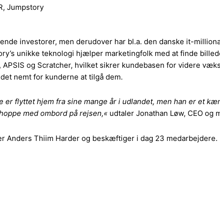
PR, Jumpstory
ende investorer, men derudover har bl.a. den danske it-million
ry’s unikke teknologi hjælper marketingfolk med at finde billed
 APSIS og Scratcher, hvilket sikrer kundebasen for videre væks
ør det nemt for kunderne at tilgå dem.
e er flyttet hjem fra sine mange år i udlandet, men han er et kæm
at hoppe med ombord på rejsen,«
udtaler Jonathan Løw, CEO og m
ter Anders Thiim Harder og beskæftiger i dag 23 medarbejdere. 