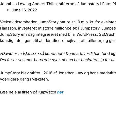
Jonathan Løw og Anders Thiim, stifterne af Jumpstory I Foto: 
June 16, 2022
Vækstvirksomheden JumpStory har rejst 10 mio. kr. fra eksister
Hansson, investeret et større millionbeløb i Jumpstory. Jumpsto
JumpStory er i dag integrereret med bl.a. WordPress, SEMrush,
kunstig intelligens til at identificere højkvalitets billeder, og g
»David er måske ikke så kendt her i Danmark, fordi han først lig
Derfor er vi super beærede over, at han har besluttet sig for 
JumpStory blev stiftet i 2018 af Jonathan Løw og hans medstif
yderligere gang i væksten.
Læs hele artiklen på KapWatch
her
.