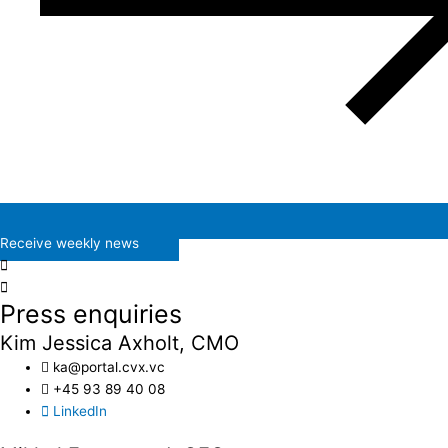
Receive weekly news
Press enquiries
Kim Jessica Axholt, CMO
ka@portal.cvx.vc​
+45 93 89 40 08
LinkedIn