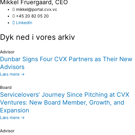
Mikkel Fruergaard, CEO
mikkel@portal.cvx.vc
+45 20 82 05 20
LinkedIn
Dyk ned i vores arkiv
Advisor
Dunbar Signs Four CVX Partners as Their New
Advisors
Læs mere →
Board
Servicelovers’ Journey Since Pitching at CVX
Ventures: New Board Member, Growth, and
Expansion
Læs mere →
Advisor