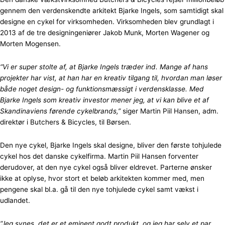
gennem den verdenskendte arkitekt Bjarke Ingels, som samtidigt skal
designe en cykel for virksomheden. Virksomheden blev grundlagt i
2013 af de tre designingeniører Jakob Munk, Morten Wagener og
Morten Mogensen.
“Vi er super stolte af, at Bjarke Ingels træder ind. Mange af hans
projekter har vist, at han har en kreativ tilgang til, hvordan man løser
både noget design- og funktionsmæssigt i verdensklasse. Med
Bjarke Ingels som kreativ investor mener jeg, at vi kan blive et af
Skandinaviens førende cykelbrands,”
siger Martin Piil Hansen, adm.
direktør i Butchers & Bicycles, til Børsen.
Den nye cykel, Bjarke Ingels skal designe, bliver den første tohjulede
cykel hos det danske cykelfirma. Martin Piil Hansen forventer
derudover, at den nye cykel også bliver eldrevet. Parterne ønsker
ikke at oplyse, hvor stort et beløb arkitekten kommer med, men
pengene skal bl.a. gå til den nye tohjulede cykel samt vækst i
udlandet.
“Jeg synes, det er et eminent godt produkt, og jeg har selv et par