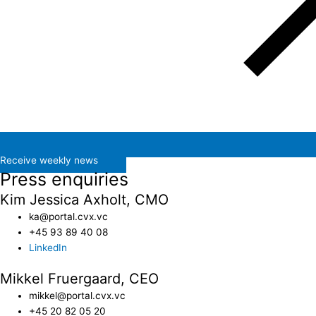
Receive weekly news
Press enquiries
Kim Jessica Axholt, CMO
ka@portal.cvx.vc​
+45 93 89 40 08
LinkedIn
Mikkel Fruergaard, CEO
mikkel@portal.cvx.vc
+45 20 82 05 20