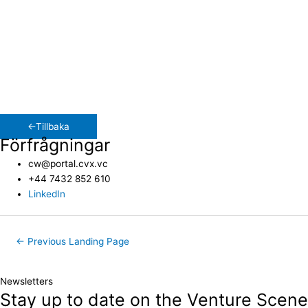
Den avslappnade sidan av affärer
Jag försöker att inte ta mina hobbies och intressen på för stort
allvar, men jag har fått höra att det ofta inte är framgångsrikt. Jag
är en hängiven cyklist, löpare, CrossFit-utövare och golfare, men
jag gillar att utöva de flesta sporter när tillfälle ges. Utöver det
tycker jag om att resa och tillbringa kvalitetstid med min pojkvän,
familj och vänner.
←Tillbaka
Förfrågningar
cw@portal.cvx.vc
+44 7432 852 610
LinkedIn
←
Previous Landing Page
Newsletters
Stay up to date on the Venture Scene