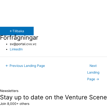
Jag är amatörfotograf och har besökt över 30 länder på 4
kontinenter. Jag flyr också ofta ut i naturen på långa promenader,
senast i Snowdonia (Wales). Andra intressen är HIIT-träning, att
lära sig nya språk och att simma.
←Tillbaka
Förfrågningar
sv@portal.cvx.vc
LinkedIn
←
Previous Landing Page
Next
Landing
Page
→
Newsletters
Stay up to date on the Venture Scene
Join 8,000+ others