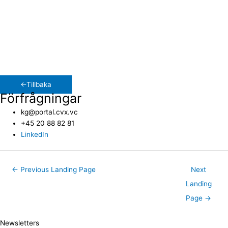
dekorationsprojekt. Det handlar inte bara om att förändra
utrymmen, det är en möjlighet att tillföra innovation och kreativitet
i min livsmiljö. Jag tar mig an hemmaprojekt med en
entreprenörsanda och utforskar nya dimensioner av design och
funktionalitet. Jag tycker om att blanda idéer för att skapa ett hem
som inte bara speglar min personliga stil, utan också ligger i linje
med den dynamiska energin i min familjs nuvarande fas.
←Tillbaka
Förfrågningar
kg@portal.cvx.vc
+45 20 88 82 81
LinkedIn
←
Previous Landing Page
Next
Landing
Page
→
Newsletters