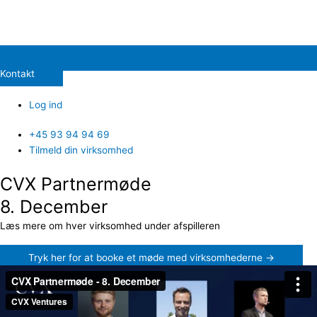
Kontakt
Log ind
+45 93 94 94 69
Tilmeld din virksomhed
CVX Partnermøde
8. December
Læs mere om hver virksomhed under afspilleren
Tryk her for at booke et møde med virksomhederne →