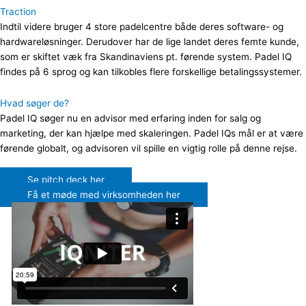
Traction
Indtil videre bruger 4 store padelcentre både deres software- og
hardwareløsninger. Derudover har de lige landet deres femte kunde,
som er skiftet væk fra Skandinaviens pt. førende system. Padel IQ
findes på 6 sprog og kan tilkobles flere forskellige betalingssystemer.
Hvad søger de?
P
adel IQ søger nu en advisor med erfaring inden for salg og
marketing, der kan hjælpe med skaleringen. Padel IQs mål er at være
førende globalt, og advisoren vil spille en vigtig rolle på denne rejse.
Se pitch deck her
Få et møde med virksomheden her