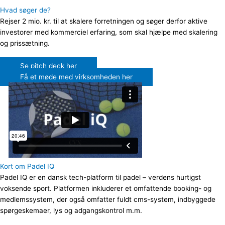
Hvad søger de?
Rejser 2 mio. kr. til at skalere forretningen og søger derfor aktive
investorer med kommerciel erfaring, som skal hjælpe med skalering
og prissætning.
Se pitch deck her
Få et møde med virksomheden her
Kort om Padel IQ
Padel IQ er en dansk
tech-platform til padel – verdens hurtigst
voksende sport.
Platformen inkluderer et
omfattende booking- og
medlemssystem, der også omfatter fuldt cms-system, indbyggede
spørgeskemaer, lys og adgangskontrol m.m.