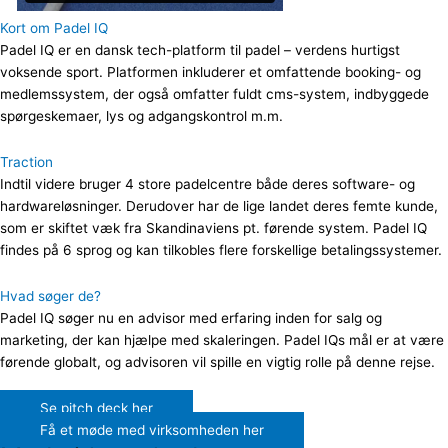
Kort om Padel IQ
Padel IQ er en dansk
tech-platform til padel – verdens hurtigst
voksende sport.
Platformen inkluderer et
omfattende booking- og
medlemssystem, der også omfatter fuldt cms-system, indbyggede
spørgeskemaer, lys og adgangskontrol m.m.
Traction
Indtil videre bruger 4 store padelcentre både deres software- og
hardwareløsninger. Derudover har de lige landet deres femte kunde,
som er skiftet væk fra Skandinaviens pt. førende system. Padel IQ
findes på 6 sprog og kan tilkobles flere forskellige betalingssystemer.
Hvad søger de?
P
adel IQ søger nu en advisor med erfaring inden for salg og
marketing, der kan hjælpe med skaleringen. Padel IQs mål er at være
førende globalt, og advisoren vil spille en vigtig rolle på denne rejse.
Se pitch deck her
Få et møde med virksomheden her