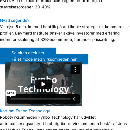
EBITDA på et tocifret millionbeløb og en profit-margin i
størrelsesordenen 30-40%
Hvad søger de?
Vil rejse 5 mio. kr. med henblik på at tilkoble strategiske, kommercielle
profiler. Baymard Institute ønsker aktive investorer med erfaring
inden for skalering af B2B-ecommerce, herunder prissætning.
Se pitch deck her
Få et møde med virksomheden her
Kort om Fynbo Technology
Robotvirksomheden Fynbo Technology har udviklet
automatiseringsudstyr til robotgribere. Virksomheden består af Jens
og Mathias Fynbo. Jens har en baggrund ved bl.a teknologisk