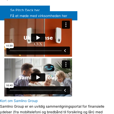
Se Pitch Deck her
Få et møde med virksomheden her
Kort om Samlino Group
Samlino Group er en uvildig sammenligningsportal for finansielle
ydelser (fra mobiltelefoni og bredbånd til forsikring og lån) med