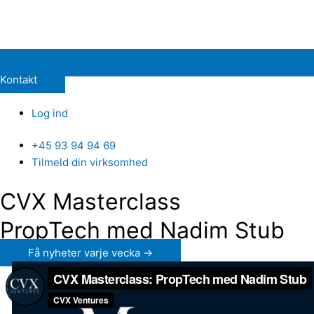
Kontakt
Log ind
+45 93 94 94 69
Tilmeld din virksomhed
CVX Masterclass
PropTech med Nadim Stub
Få nyheter varje vecka →