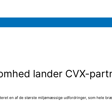
omhed lander CVX-partn
eret en af de største miljømæssige udfordringer, som hele bræ