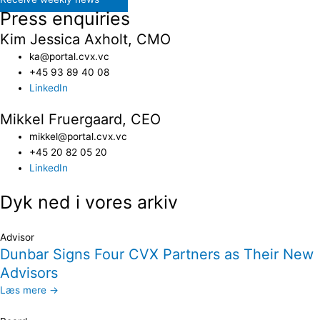
Press enquiries
Kim Jessica Axholt, CMO
ka@portal.cvx.vc​
+45 93 89 40 08
LinkedIn
Mikkel Fruergaard, CEO
mikkel@portal.cvx.vc
+45 20 82 05 20
LinkedIn
Dyk ned i vores arkiv
Advisor
Dunbar Signs Four CVX Partners as Their New
Advisors
Læs mere →