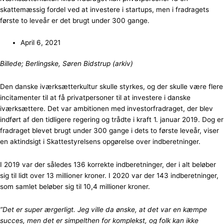
skattemæssig fordel ved at investere i startups, men i fradragets
første to leveår er det brugt under 300 gange.
April 6, 2021
Billede; Berlingske, Søren Bidstrup (arkiv)
Den danske iværksætterkultur skulle styrkes, og der skulle være flere
incitamenter til at få privatpersoner til at investere i danske
iværksættere. Det var ambitionen med investorfradraget, der blev
indført af den tidligere regering og trådte i kraft 1. januar 2019. Dog er
fradraget blevet brugt under 300 gange i dets to første leveår, viser
en aktindsigt i Skattestyrelsens opgørelse over indberetninger.
I 2019 var der således 136 korrekte indberetninger, der i alt beløber
sig til lidt over 13 millioner kroner. I 2020 var der 143 indberetninger,
som samlet beløber sig til 10,4 millioner kroner.
”Det er super ærgerligt. Jeg ville da ønske, at det var en kæmpe
succes, men det er simpelthen for komplekst, og folk kan ikke