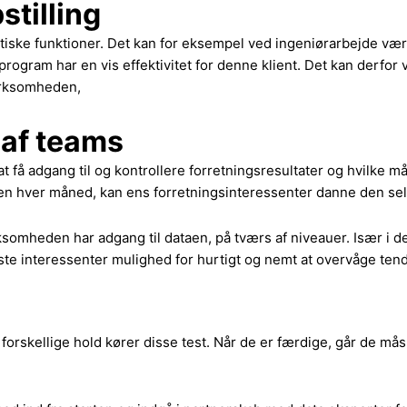
stilling
tiske funktioner. Det kan for eksempel ved ingeniørarbejde vær
rogram har en vis effektivitet for denne klient. Det kan derfor v
virksomheden,
 af teams
at få adgang til og kontrollere forretningsresultater og hvilke m
e den hver måned, kan ens forretningsinteressenter danne den s
irksomheden har adgang til dataen, på tværs af niveauer. Især i 
igste interessenter mulighed for hurtigt og nemt at overvåge tend
 og forskellige hold kører disse test. Når de er færdige, går de 