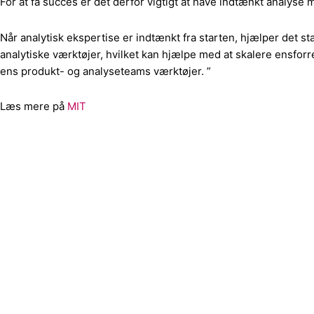
For at få succes er det derfor vigtigt at have indtænkt analyse
Når analytisk ekspertise er indtænkt fra starten, hjælper det
analytiske værktøjer, hvilket kan hjælpe med at skalere ensforr
ens produkt- og analyseteams værktøjer. ”
Læs mere på
MIT