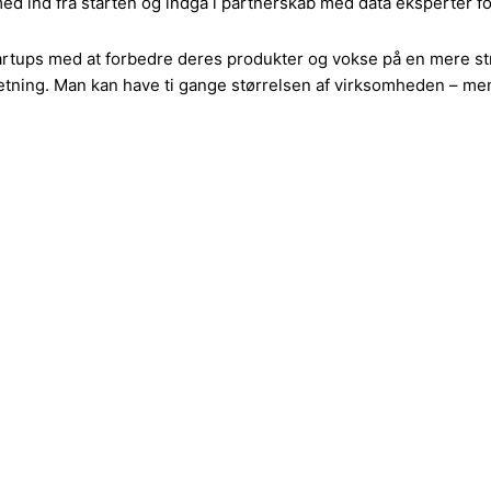
 med ind fra starten og indgå i partnerskab med data eksperter f
 startups med at forbedre deres produkter og vokse på en mere 
etning. Man kan have ti gange størrelsen af ​​virksomheden – me